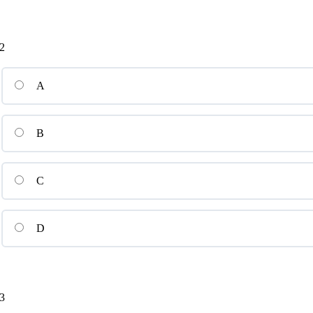
2
A
B
C
D
3