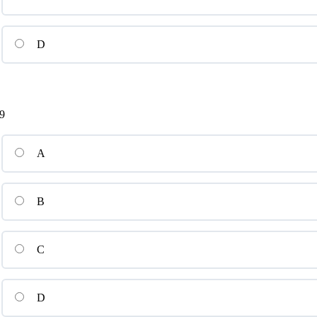
D
9
A
B
C
D