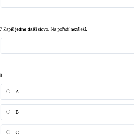
7 Zapiš
jedno další
slovo. Na pořadí nezáleží.
8
A
B
C