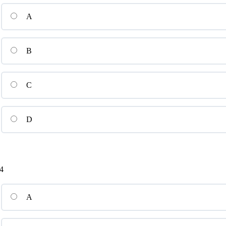
A
B
C
D
4
A