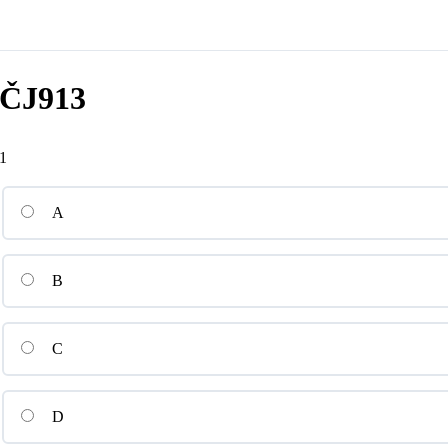
ČJ913
1
A
B
C
D