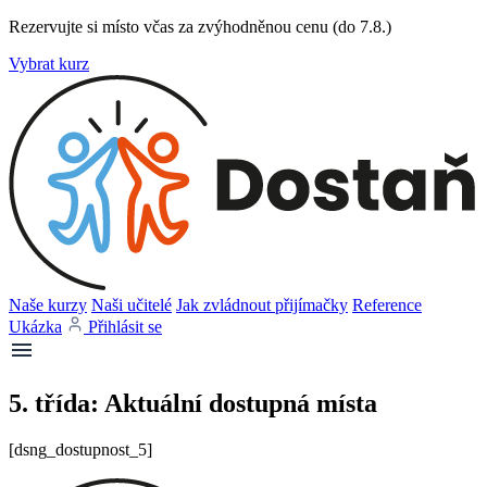
Rezervujte si místo včas za zvýhodněnou cenu (do 7.8.)
Vybrat kurz
Naše kurzy
Naši učitelé
Jak zvládnout přijímačky
Reference
Ukázka
Přihlásit se
5. třída: Aktuální dostupná místa
[dsng_dostupnost_5]