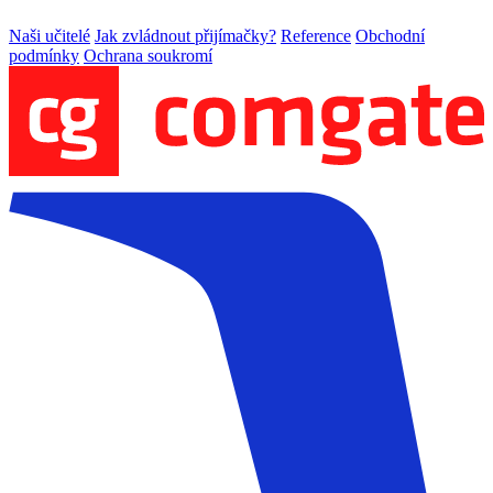
Naši učitelé
Jak zvládnout přijímačky?
Reference
Obchodní
podmínky
Ochrana soukromí