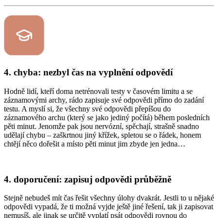
4. chyba: nezbyl čas na vyplnění odpovědí
Hodně lidí, kteří doma netrénovali testy v časovém limitu a se
záznamovými archy, rádo zapisuje své odpovědi přímo do zadání
testu. A myslí si, že všechny své odpovědi přepíšou do
záznamového archu (který se jako jediný počítá) během posledních
pěti minut. Jenomže pak jsou nervózní, spěchají, strašně snadno
udělají chybu – zaškrtnou jiný křížek, spletou se o řádek, honem
chtějí něco dořešit a místo pěti minut jim zbyde jen jedna…
4. doporučení: zapisuj odpovědi průběžně
Stejně nebudeš mít čas řešit všechny úlohy dvakrát. Jestli to u nějaké
odpovědi vypadá, že ti možná vyjde ještě jiné řešení, tak ji zapisovat
nemusíš, ale jinak se určitě vyplatí psát odpovědi rovnou do