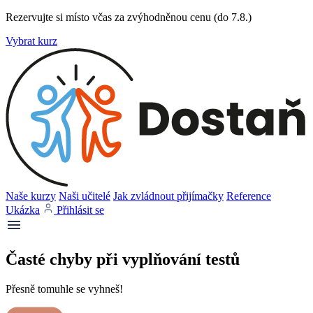
Rezervujte si místo včas za zvýhodněnou cenu (do 7.8.)
Vybrat kurz
Naše kurzy
Naši učitelé
Jak zvládnout přijímačky
Reference
Ukázka
Přihlásit se
Časté chyby při vyplňování testů
Přesně tomuhle se vyhneš!