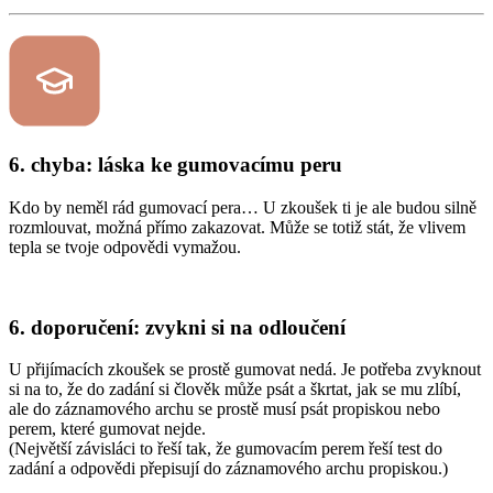
6. chyba: láska ke gumovacímu peru
Kdo by neměl rád gumovací pera… U zkoušek ti je ale budou silně
rozmlouvat, možná přímo zakazovat. Může se totiž stát, že vlivem
tepla se tvoje odpovědi vymažou.
6. doporučení: zvykni si na odloučení
U přijímacích zkoušek se prostě gumovat nedá. Je potřeba zvyknout
si na to, že do zadání si člověk může psát a škrtat, jak se mu zlíbí,
ale do záznamového archu se prostě musí psát propiskou nebo
perem, které gumovat nejde.
(Největší závisláci to řeší tak, že gumovacím perem řeší test do
zadání a odpovědi přepisují do záznamového archu propiskou.)