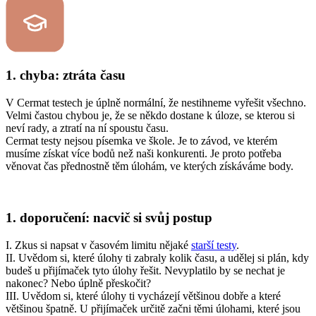
1. chyba: ztráta času
V Cermat testech je úplně normální, že nestihneme vyřešit všechno.
Velmi častou chybou je, že se někdo dostane k úloze, se kterou si
neví rady, a ztratí na ní spoustu času.
Cermat testy nejsou písemka ve škole. Je to závod, ve kterém
musíme získat více bodů než naši konkurenti. Je proto potřeba
věnovat čas přednostně těm úlohám, ve kterých získáváme body.
1. doporučení: nacvič si svůj postup
I. Zkus si napsat v časovém limitu nějaké
starší testy
.
II. Uvědom si, které úlohy ti zabraly kolik času, a udělej si plán, kdy
budeš u přijímaček tyto úlohy řešit. Nevyplatilo by se nechat je
nakonec? Nebo úplně přeskočit?
III. Uvědom si, které úlohy ti vycházejí většinou dobře a které
většinou špatně. U přijímaček určitě začni těmi úlohami, které jsou