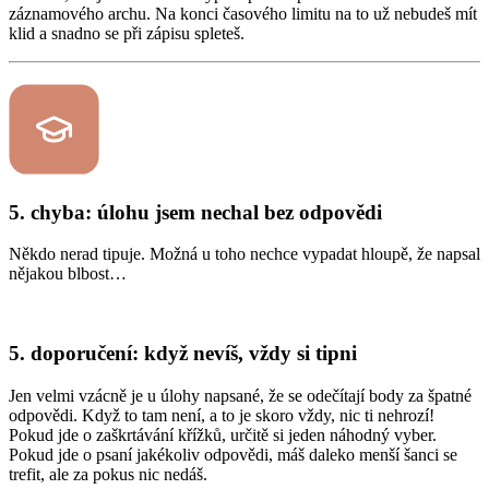
záznamového archu. Na konci časového limitu na to už nebudeš mít
klid a snadno se při zápisu spleteš.
5. chyba: úlohu jsem nechal bez odpovědi
Někdo nerad tipuje. Možná u toho nechce vypadat hloupě, že napsal
nějakou blbost…
5. doporučení: když nevíš, vždy si tipni
Jen velmi vzácně je u úlohy napsané, že se odečítají body za špatné
odpovědi. Když to tam není, a to je skoro vždy, nic ti nehrozí!
Pokud jde o zaškrtávání křížků, určitě si jeden náhodný vyber.
Pokud jde o psaní jakékoliv odpovědi, máš daleko menší šanci se
trefit, ale za pokus nic nedáš.