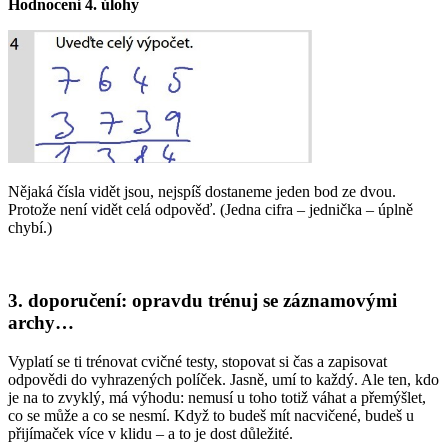
Hodnocení 4. úlohy​
Nějaká čísla vidět jsou, nejspíš dostaneme jeden bod ze dvou.
Protože není vidět celá odpověď. (Jedna cifra – jednička – úplně
chybí.)
3. doporučení: opravdu trénuj se záznamovými
archy…
Vyplatí se ti trénovat cvičné testy, stopovat si čas a zapisovat
odpovědi do vyhrazených políček. Jasně, umí to každý. Ale ten, kdo
je na to zvyklý, má výhodu: nemusí u toho totiž váhat a přemýšlet,
co se může a co se nesmí. Když to budeš mít nacvičené, budeš u
přijímaček více v klidu – a to je dost důležité.