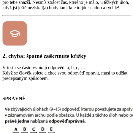
pro tebe snazší. Nesmíš ztrácet čas, kterého je málo, u těžkých úloh,
když jsi ještě nezískal(a) body tam, kde to jde snadno a rychle!
2. chyba: špatně zaškrtnuté křížky
V testu se často vybírají odpovědi a, b, c, …
Když se člověk splete a chce svou odpověď opravit, musí to udělat
předepsaným způsobem.
SPRÁVNĚ