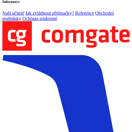
Informace
Naši učitelé
Jak zvládnout přijímačky?
Reference
Obchodní
podmínky
Ochrana soukromí