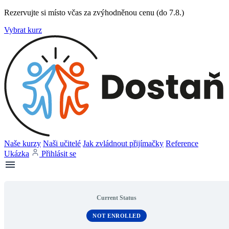
Rezervujte si místo včas za zvýhodněnou cenu (do 7.8.)
Vybrat kurz
Naše kurzy
Naši učitelé
Jak zvládnout přijímačky
Reference
Ukázka
Přihlásit se
Current Status
NOT ENROLLED