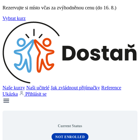
Rezervujte si místo včas za zvýhodněnou cenu (do 16. 8.)
Vybrat kurz
Naše kurzy
Naši učitelé
Jak zvládnout přijímačky
Reference
Ukázka
Přihlásit se
Current Status
NOT ENROLLED