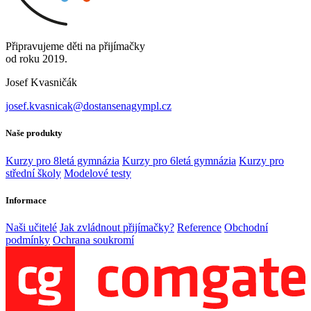
Připravujeme děti na přijímačky
od roku 2019.
Josef Kvasničák
josef.kvasnicak@dostansenagympl.cz
Naše produkty
Kurzy pro 8letá gymnázia
Kurzy pro 6letá gymnázia
Kurzy pro
střední školy
Modelové testy
Informace
Naši učitelé
Jak zvládnout přijímačky?
Reference
Obchodní
podmínky
Ochrana soukromí