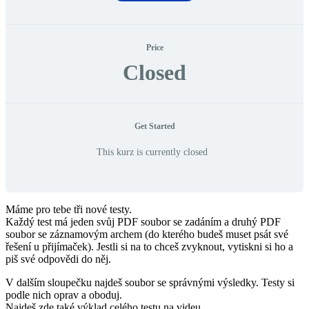
Price
Closed
Get Started
This kurz is currently closed
Máme pro tebe tři nové testy.
Každý test má jeden svůj PDF soubor se zadáním a druhý PDF
soubor se záznamovým archem (do kterého budeš muset psát své
řešení u přijímaček). Jestli si na to chceš zvyknout, vytiskni si ho a
piš své odpovědi do něj.
V dalším sloupečku najdeš soubor se správnými výsledky. Testy si
podle nich oprav a oboduj.
Najdeš zde také výklad celého testu na videu.