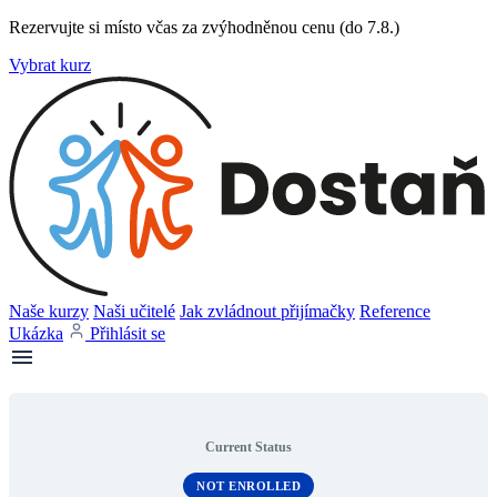
Rezervujte si místo včas za zvýhodněnou cenu (do 7.8.)
Vybrat kurz
Naše kurzy
Naši učitelé
Jak zvládnout přijímačky
Reference
Ukázka
Přihlásit se
Current Status
NOT ENROLLED