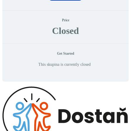
Price
Closed
Get Started
This skupina is currently closed