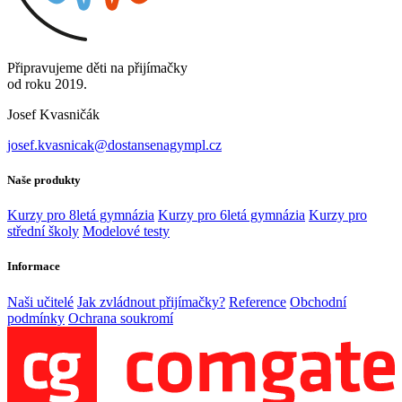
Připravujeme děti na přijímačky
od roku 2019.
Josef Kvasničák
josef.kvasnicak@dostansenagympl.cz
Naše produkty
Kurzy pro 8letá gymnázia
Kurzy pro 6letá gymnázia
Kurzy pro
střední školy
Modelové testy
Informace
Naši učitelé
Jak zvládnout přijímačky?
Reference
Obchodní
podmínky
Ochrana soukromí