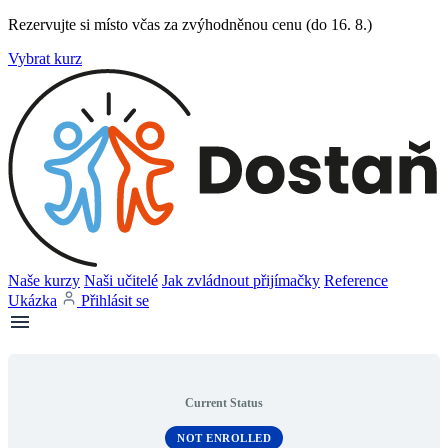
Rezervujte si místo včas za zvýhodněnou cenu (do 16. 8.)
Vybrat kurz
Naše kurzy
Naši učitelé
Jak zvládnout přijímačky
Reference
Ukázka
Přihlásit se
Current Status
NOT ENROLLED