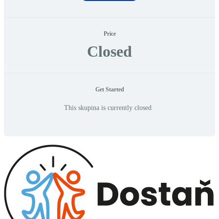
Price
Closed
Get Started
This skupina is currently closed