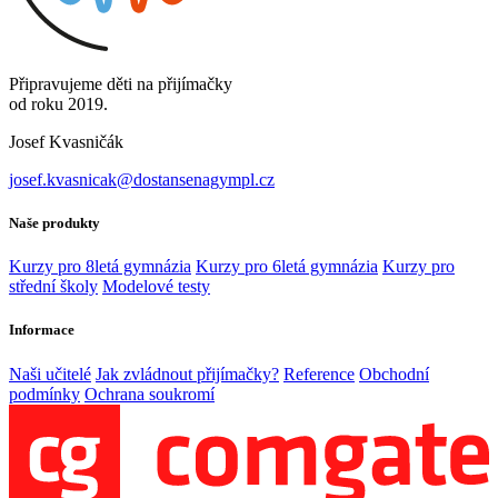
Připravujeme děti na přijímačky
od roku 2019.
Josef Kvasničák
josef.kvasnicak@dostansenagympl.cz
Naše produkty
Kurzy pro 8letá gymnázia
Kurzy pro 6letá gymnázia
Kurzy pro
střední školy
Modelové testy
Informace
Naši učitelé
Jak zvládnout přijímačky?
Reference
Obchodní
podmínky
Ochrana soukromí