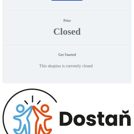
Price
Closed
Get Started
This skupina is currently closed