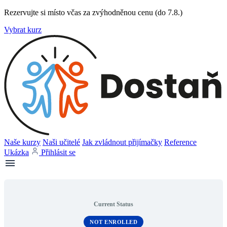
Rezervujte si místo včas za zvýhodněnou cenu (do 7.8.)
Vybrat kurz
Naše kurzy
Naši učitelé
Jak zvládnout přijímačky
Reference
Ukázka
Přihlásit se
Current Status
NOT ENROLLED