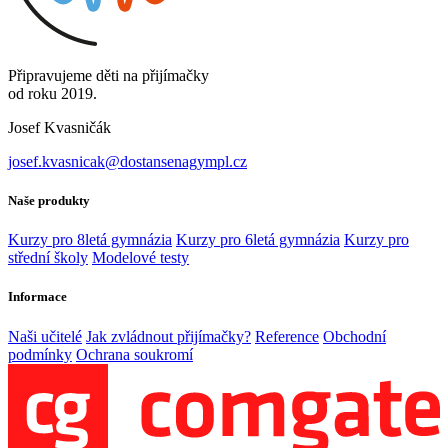
Připravujeme děti na přijímačky
od roku 2019.
Josef Kvasničák
josef.kvasnicak@dostansenagympl.cz
Naše produkty
Kurzy pro 8letá gymnázia
Kurzy pro 6letá gymnázia
Kurzy pro
střední školy
Modelové testy
Informace
Naši učitelé
Jak zvládnout přijímačky?
Reference
Obchodní
podmínky
Ochrana soukromí