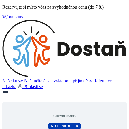
Rezervujte si místo včas za zvýhodněnou cenu (do 7.8.)
Vybrat kurz
Naše kurzy
Naši učitelé
Jak zvládnout přijímačky
Reference
Ukázka
Přihlásit se
Current Status
NOT ENROLLED