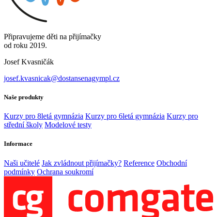
Připravujeme děti na přijímačky
od roku 2019.
Josef Kvasničák
josef.kvasnicak@dostansenagympl.cz
Naše produkty
Kurzy pro 8letá gymnázia
Kurzy pro 6letá gymnázia
Kurzy pro
střední školy
Modelové testy
Informace
Naši učitelé
Jak zvládnout přijímačky?
Reference
Obchodní
podmínky
Ochrana soukromí