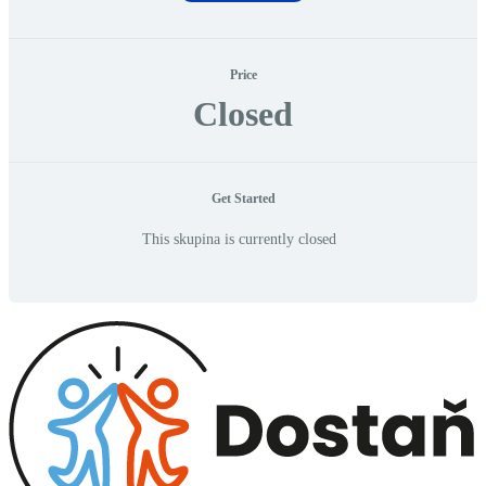
Price
Closed
Get Started
This skupina is currently closed