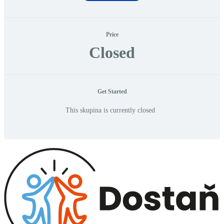
Price
Closed
Get Started
This skupina is currently closed