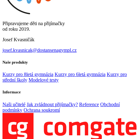
Připravujeme děti na přijímačky
od roku 2019.
Josef Kvasničák
josef.kvasnicak@dostansenagympl.cz
Naše produkty
Kurzy pro 8letá gymnázia
Kurzy pro 6letá gymnázia
Kurzy pro
střední školy
Modelové testy
Informace
Naši učitelé
Jak zvládnout přijímačky?
Reference
Obchodní
podmínky
Ochrana soukromí