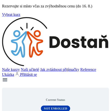
Rezervujte si místo včas za zvýhodněnou cenu (do 16. 8.)
Vybrat kurz
Naše kurzy
Naši učitelé
Jak zvládnout přijímačky
Reference
Ukázka
Přihlásit se
Current Status
NOT ENROLLED