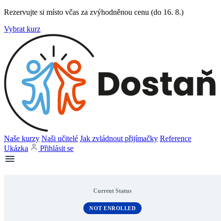
Rezervujte si místo včas za zvýhodněnou cenu (do 16. 8.)
Vybrat kurz
Naše kurzy
Naši učitelé
Jak zvládnout přijímačky
Reference
Ukázka
Přihlásit se
Current Status
NOT ENROLLED