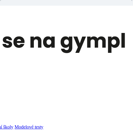
í školy
Modelové testy