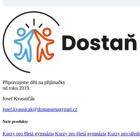
Připravujeme děti na přijímačky
od roku 2019.
Josef Kvasničák
josef.kvasnicak@dostansenagympl.cz
Naše produkty
Kurzy pro 8letá gymnázia
Kurzy pro 6letá gymnázia
Kurzy pro středn