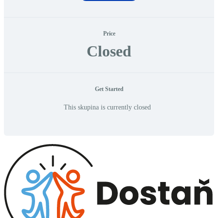
Price
Closed
Get Started
This skupina is currently closed