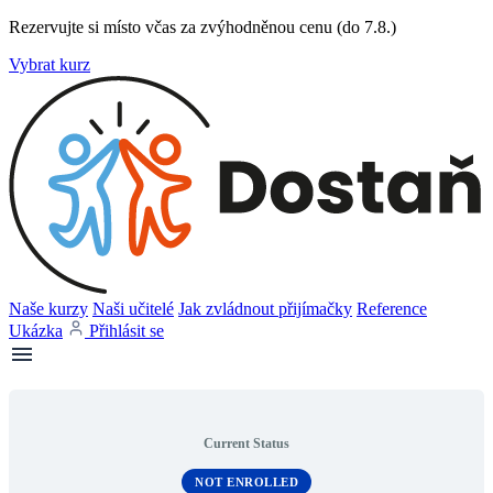
Rezervujte si místo včas za zvýhodněnou cenu (do 7.8.)
Vybrat kurz
Naše kurzy
Naši učitelé
Jak zvládnout přijímačky
Reference
Ukázka
Přihlásit se
Current Status
NOT ENROLLED