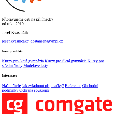
Připravujeme děti na přijímačky
od roku 2019.
Josef Kvasničák
josef.kvasnicak@dostansenagympl.cz
Naše produkty
Kurzy pro 8letá gymnázia
Kurzy pro 6letá gymnázia
Kurzy pro
střední školy
Modelové testy
Informace
Naši učitelé
Jak zvládnout přijímačky?
Reference
Obchodní
podmínky
Ochrana soukromí