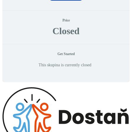
Price
Closed
Get Started
This skupina is currently closed