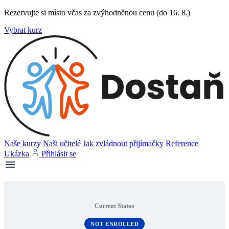
Rezervujte si místo včas za zvýhodněnou cenu (do 16. 8.)
Vybrat kurz
Naše kurzy
Naši učitelé
Jak zvládnout přijímačky
Reference
Ukázka
Přihlásit se
Current Status
NOT ENROLLED