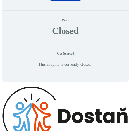
Price
Closed
Get Started
This skupina is currently closed