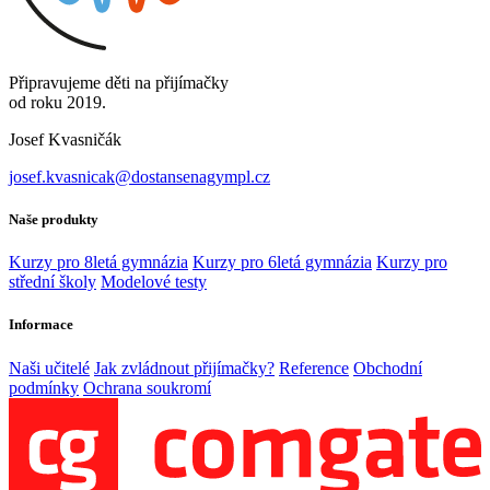
Připravujeme děti na přijímačky
od roku 2019.
Josef Kvasničák
josef.kvasnicak@dostansenagympl.cz
Naše produkty
Kurzy pro 8letá gymnázia
Kurzy pro 6letá gymnázia
Kurzy pro
střední školy
Modelové testy
Informace
Naši učitelé
Jak zvládnout přijímačky?
Reference
Obchodní
podmínky
Ochrana soukromí