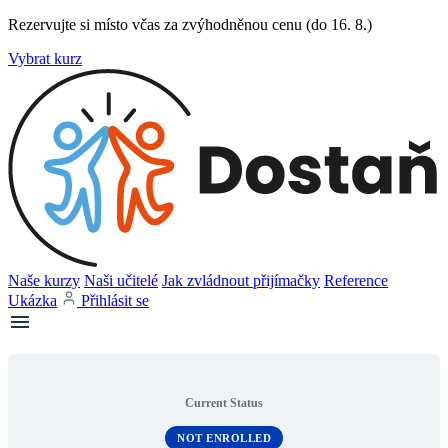
Rezervujte si místo včas za zvýhodněnou cenu (do 16. 8.)
Vybrat kurz
Naše kurzy
Naši učitelé
Jak zvládnout přijímačky
Reference
Ukázka
Přihlásit se
Current Status
NOT ENROLLED