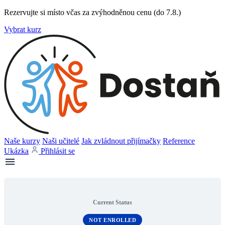
Rezervujte si místo včas za zvýhodněnou cenu (do 7.8.)
Vybrat kurz
Naše kurzy
Naši učitelé
Jak zvládnout přijímačky
Reference
Ukázka
Přihlásit se
Current Status
NOT ENROLLED