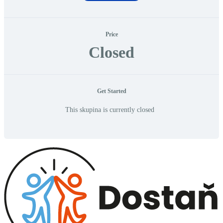
Price
Closed
Get Started
This skupina is currently closed