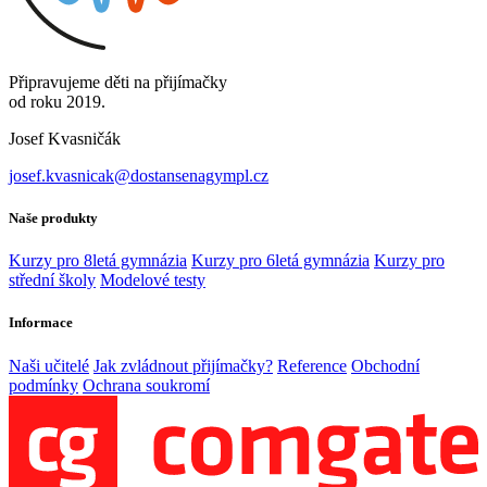
Připravujeme děti na přijímačky
od roku 2019.
Josef Kvasničák
josef.kvasnicak@dostansenagympl.cz
Naše produkty
Kurzy pro 8letá gymnázia
Kurzy pro 6letá gymnázia
Kurzy pro
střední školy
Modelové testy
Informace
Naši učitelé
Jak zvládnout přijímačky?
Reference
Obchodní
podmínky
Ochrana soukromí