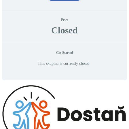
Price
Closed
Get Started
This skupina is currently closed