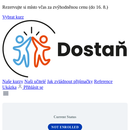
Rezervujte si místo včas za zvýhodněnou cenu (do 16. 8.)
Vybrat kurz
Naše kurzy
Naši učitelé
Jak zvládnout přijímačky
Reference
Ukázka
Přihlásit se
Current Status
NOT ENROLLED