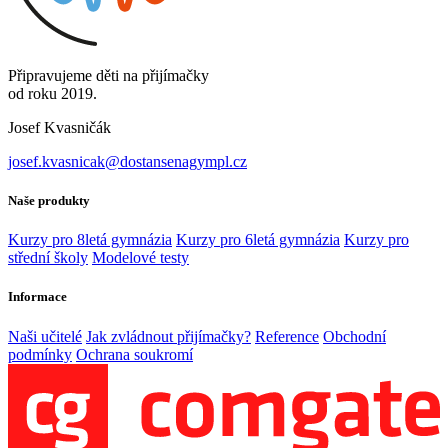
Připravujeme děti na přijímačky
od roku 2019.
Josef Kvasničák
josef.kvasnicak@dostansenagympl.cz
Naše produkty
Kurzy pro 8letá gymnázia
Kurzy pro 6letá gymnázia
Kurzy pro
střední školy
Modelové testy
Informace
Naši učitelé
Jak zvládnout přijímačky?
Reference
Obchodní
podmínky
Ochrana soukromí