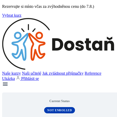
Rezervujte si místo včas za zvýhodněnou cenu (do 7.8.)
Vybrat kurz
Naše kurzy
Naši učitelé
Jak zvládnout přijímačky
Reference
Ukázka
Přihlásit se
Current Status
NOT ENROLLED