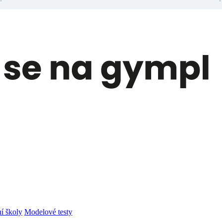
í školy
Modelové testy