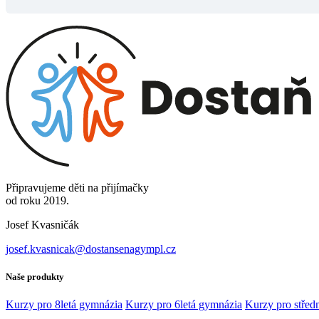
Připravujeme děti na přijímačky
od roku 2019.
Josef Kvasničák
josef.kvasnicak@dostansenagympl.cz
Naše produkty
Kurzy pro 8letá gymnázia
Kurzy pro 6letá gymnázia
Kurzy pro středn