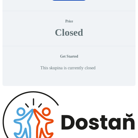
Price
Closed
Get Started
This skupina is currently closed