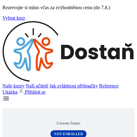
Rezervujte si místo včas za zvýhodněnou cenu (do 7.8.)
Vybrat kurz
Naše kurzy
Naši učitelé
Jak zvládnout přijímačky
Reference
Ukázka
Přihlásit se
Current Status
NOT ENROLLED