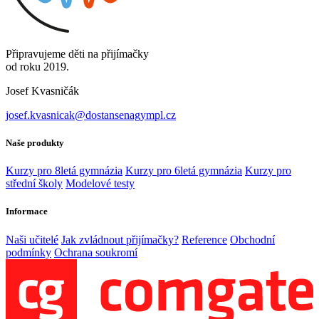
Připravujeme děti na přijímačky
od roku 2019.
Josef Kvasničák
josef.kvasnicak@dostansenagympl.cz
Naše produkty
Kurzy pro 8letá gymnázia
Kurzy pro 6letá gymnázia
Kurzy pro
střední školy
Modelové testy
Informace
Naši učitelé
Jak zvládnout přijímačky?
Reference
Obchodní
podmínky
Ochrana soukromí