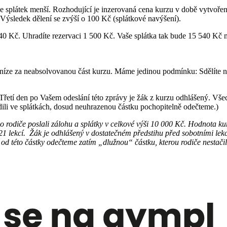
e splátek menší. Rozhodující je inzerovaná cena kurzu v době vytvoření
. Výsledek dělení se zvýší o 100 Kč (splátkové navýšení).
 Kč. Uhradíte rezervaci 1 500 Kč. Vaše splátka tak bude 15 540 Kč m
níze za neabsolvovanou část kurzu. Máme jedinou podmínku: Sdělíte n
 Třetí den po Vašem odeslání této zprávy je žák z kurzu odhlášený. V
ili ve splátkách, dosud neuhrazenou částku pochopitelně odečteme.)
ho rodiče poslali zálohu a splátky v celkové výši 10 000 Kč. Hodnota k
 21 lekcí. Žák je odhlášený v dostatečném předstihu před sobotními lek
d této částky odečteme zatím „dlužnou“ částku, kterou rodiče nestačil