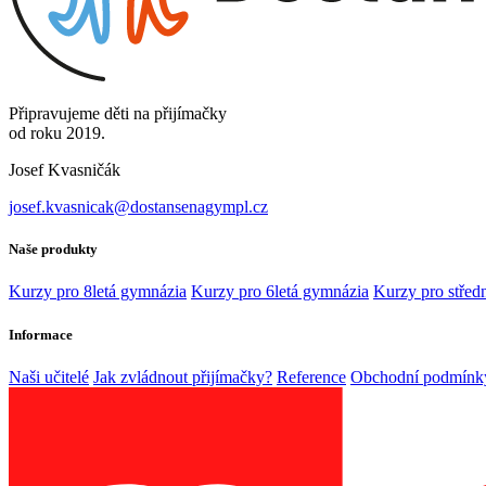
Připravujeme děti na přijímačky
od roku 2019.
Josef Kvasničák
josef.kvasnicak@dostansenagympl.cz
Naše produkty
Kurzy pro 8letá gymnázia
Kurzy pro 6letá gymnázia
Kurzy pro středn
Informace
Naši učitelé
Jak zvládnout přijímačky?
Reference
Obchodní podmínk