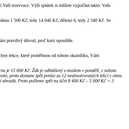
 Vaší rezervace. Výši splátek si můžete vypočítat takto: Vaše
ínus 1 500 Kč, tedy 14 040 Kč, děleno 6, tedy 2 340 Kč. Se
ám pravdivý důvod, proč kurz opouštíte.
šechny lekce, které proběhnou od tohoto okamžiku, Vám
urzu je 15 000 Kč. Žák je odhlášený e-mailem v pondělí, v sobotu
cemi, proto dostane zpět peníze za 12 neabsolvovaných lekcí v obou
i uhradit. Proto pošleme zpět na účet 8 400 Kč – 5 000 Kč = 3