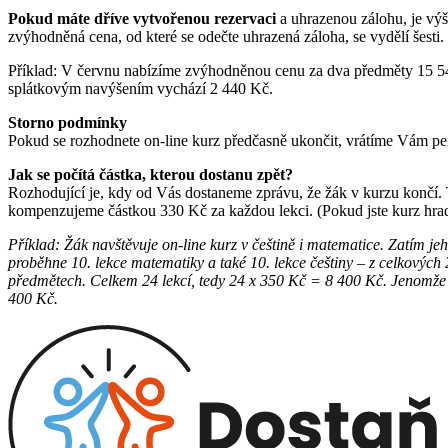
Pokud máte dříve vytvořenou rezervac
i
a uhrazenou zálohu, je výš
zvýhodněná cena, od které se odečte uhrazená záloha, se vydělí šesti
Příklad: V červnu nabízíme zvýhodněnou cenu za dva předměty 15 540
splátkovým navýšením vychází 2 440 Kč.
Storno podmínky
Pokud se rozhodnete on-line kurz předčasně ukončit, vrátíme Vám pe
Jak se počítá částka, kterou dostanu zpět?
Rozhodující je, kdy od Vás dostaneme zprávu, že žák v kurzu končí.
kompenzujeme částkou 330 Kč za každou lekci. (Pokud jste kurz hrad
Příklad: Žák navštěvuje on-line kurz v češtině i matematice. Zatím je
proběhne 10. lekce matematiky a také 10. lekce češtiny – z celkových
předmětech. Celkem 24 lekcí, tedy 24 x 350 Kč = 8 400 Kč. Jenomže o
400 Kč.