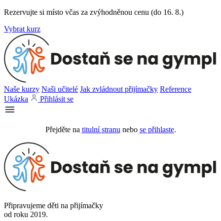
Rezervujte si místo včas za zvýhodněnou cenu (do 16. 8.)
Vybrat kurz
Naše kurzy
Naši učitelé
Jak zvládnout přijímačky
Reference
Ukázka
Přihlásit se
Přejděte na
titulní stranu
nebo
se přihlaste
.
Připravujeme děti na přijímačky
od roku 2019.