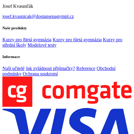
Josef Kvasničák
josef.kvasnicak@dostansenagympl.cz
Naše produkty
Kurzy pro 8letá gymnázia
Kurzy pro 6letá gymnázia
Kurzy pro
střední školy
Modelové testy
Informace
Naši učitelé
Jak zvládnout přijímačky?
Reference
Obchodní
podmínky
Ochrana soukromí