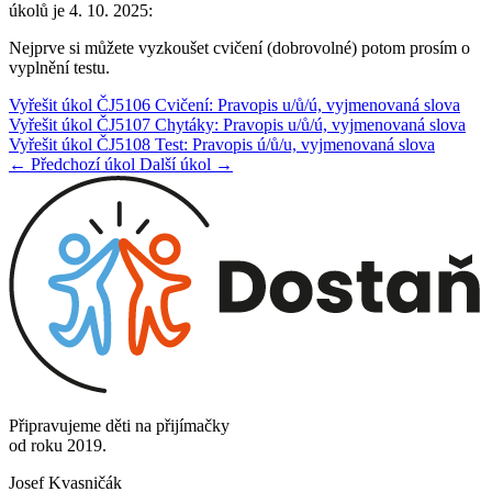
úkolů je 4. 10. 2025:
Nejprve si můžete vyzkoušet cvičení (dobrovolné) potom prosím o
vyplnění testu.
Vyřešit úkol ČJ5106 Cvičení: Pravopis u/ů/ú, vyjmenovaná slova
Vyřešit úkol ČJ5107 Chytáky: Pravopis u/ů/ú, vyjmenovaná slova
Vyřešit úkol ČJ5108 Test: Pravopis ú/ů/u, vyjmenovaná slova
← Předchozí úkol
Další úkol →
Připravujeme děti na přijímačky
od roku 2019.
Josef Kvasničák