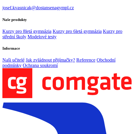
josef.kvasnicak@dostansenagympl.cz
Naše produkty
Kurzy pro 8letá gymnázia
Kurzy pro 6letá gymnázia
Kurzy pro
střední školy
Modelové testy
Informace
Naši učitelé
Jak zvládnout přijímačky?
Reference
Obchodní
podmínky
Ochrana soukromí