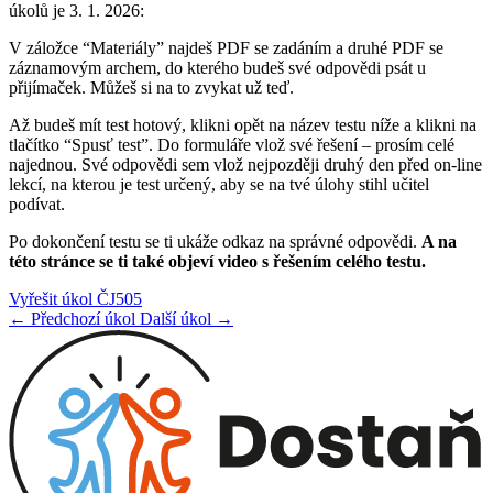
úkolů je 3. 1. 2026:
V záložce “Materiály” najdeš PDF se zadáním a druhé PDF se
záznamovým archem, do kterého budeš své odpovědi psát u
přijímaček. Můžeš si na to zvykat už teď.
Až budeš mít test hotový, klikni opět na název testu níže a klikni na
tlačítko “Spusť test”. Do formuláře vlož své řešení – prosím celé
najednou. Své odpovědi sem vlož nejpozději druhý den před on-line
lekcí, na kterou je test určený, aby se na tvé úlohy stihl učitel
podívat.
Po dokončení testu se ti ukáže odkaz na správné odpovědi.
A na
této stránce se ti také objeví video s řešením celého testu.
Vyřešit úkol ČJ505
← Předchozí úkol
Další úkol →