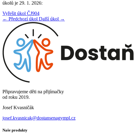
úkolů je 29. 1. 2026:
Vyřešit úkol ČJ904
← Předchozí úkol
Další úkol →
Připravujeme děti na přijímačky
od roku 2019.
Josef Kvasničák
josef.kvasnicak@dostansenagympl.cz
Naše produkty