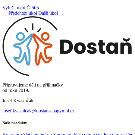
Vyřešit úkol ČJ505
← Předchozí úkol
Další úkol →
Připravujeme děti na přijímačky
od roku 2019.
Josef Kvasničák
josef.kvasnicak@dostansenagympl.cz
Naše produkty
Kurzy pro 8letá gymnázia
Kurzy pro 6letá gymnázia
Kurzy pro středn