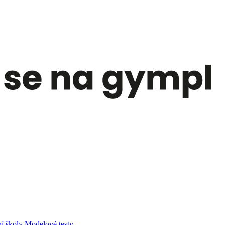
í školy
Modelové testy