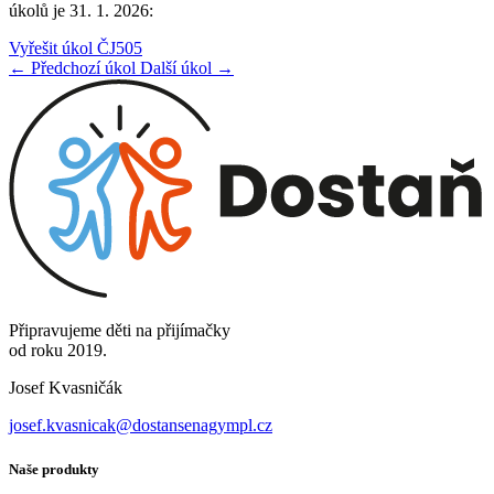
úkolů je 31. 1. 2026:
Vyřešit úkol ČJ505
← Předchozí úkol
Další úkol →
Připravujeme děti na přijímačky
od roku 2019.
Josef Kvasničák
josef.kvasnicak@dostansenagympl.cz
Naše produkty