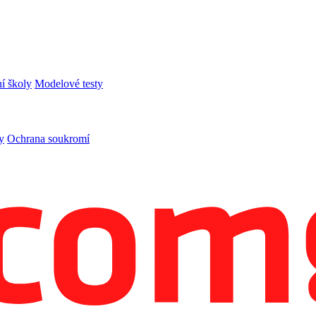
í školy
Modelové testy
y
Ochrana soukromí