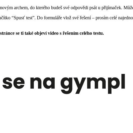
ovým archem, do kterého budeš své odpovědi psát u přijímaček. Můžeš 
tlačítko “Spusť test”. Do formuláře vlož své řešení – prosím celé najed
stránce se ti také objeví video s řešením celého testu.