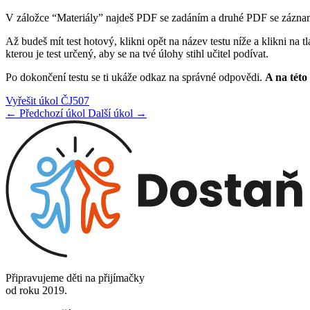
V záložce “Materiály” najdeš PDF se zadáním a druhé PDF se záznam
Až budeš mít test hotový, klikni opět na název testu níže a klikni na 
kterou je test určený, aby se na tvé úlohy stihl učitel podívat.
Po dokončení testu se ti ukáže odkaz na správné odpovědi.
A na této 
Vyřešit úkol ČJ507
← Předchozí úkol
Další úkol →
Připravujeme děti na přijímačky
od roku 2019.