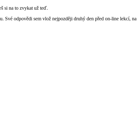
si na to zvykat už teď.
nou. Své odpovědi sem vlož nejpozději druhý den před on-line lekcí, na