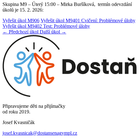
Skupina M9 – Úterý 15:00 – Mirka Buršíková, termín odevzdání
úkolů je 15. 2. 2026:
Vyřešit úkol M906
Vyřešit úkol M9401 Cvičení: Problémové úlohy
Vyřešit úkol M9402 Test: Problémové úlohy
← Předchozí úkol
Další úkol →
Připravujeme děti na přijímačky
od roku 2019.
Josef Kvasničák
josef.kvasnicak@dostansenagympl.cz