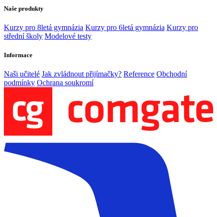
Naše produkty
Kurzy pro 8letá gymnázia
Kurzy pro 6letá gymnázia
Kurzy pro
střední školy
Modelové testy
Informace
Naši učitelé
Jak zvládnout přijímačky?
Reference
Obchodní
podmínky
Ochrana soukromí