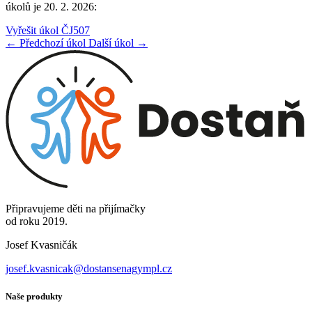
úkolů je 20. 2. 2026:
Vyřešit úkol ČJ507
← Předchozí úkol
Další úkol →
Připravujeme děti na přijímačky
od roku 2019.
Josef Kvasničák
josef.kvasnicak@dostansenagympl.cz
Naše produkty