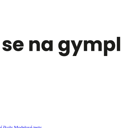
í školy
Modelové testy