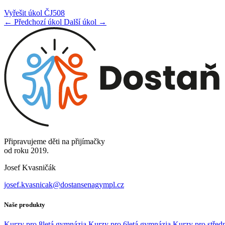
Vyřešit úkol ČJ508
← Předchozí úkol
Další úkol →
Připravujeme děti na přijímačky
od roku 2019.
Josef Kvasničák
josef.kvasnicak@dostansenagympl.cz
Naše produkty
Kurzy pro 8letá gymnázia
Kurzy pro 6letá gymnázia
Kurzy pro středn