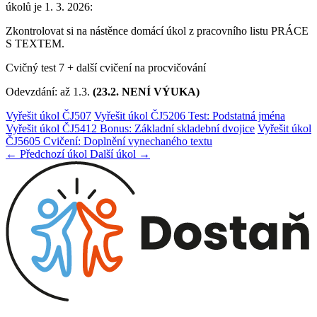
úkolů je 1. 3. 2026:
Zkontrolovat si na nástěnce domácí úkol z pracovního listu PRÁCE
S TEXTEM.
Cvičný test 7 + další cvičení na procvičování
Odevzdání: až 1.3.
(23.2. NENÍ VÝUKA)
Vyřešit úkol ČJ507
Vyřešit úkol ČJ5206 Test: Podstatná jména
Vyřešit úkol ČJ5412 Bonus: Základní skladební dvojice
Vyřešit úkol
ČJ5605 Cvičení: Doplnění vynechaného textu
← Předchozí úkol
Další úkol →