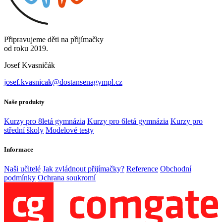
Připravujeme děti na přijímačky
od roku 2019.
Josef Kvasničák
josef.kvasnicak@dostansenagympl.cz
Naše produkty
Kurzy pro 8letá gymnázia
Kurzy pro 6letá gymnázia
Kurzy pro
střední školy
Modelové testy
Informace
Naši učitelé
Jak zvládnout přijímačky?
Reference
Obchodní
podmínky
Ochrana soukromí