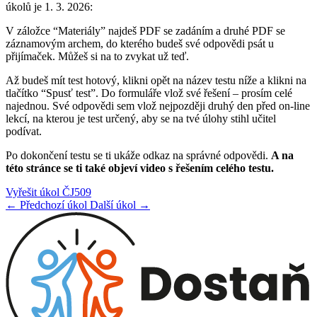
úkolů je 1. 3. 2026:
V záložce “Materiály” najdeš PDF se zadáním a druhé PDF se
záznamovým archem, do kterého budeš své odpovědi psát u
přijímaček. Můžeš si na to zvykat už teď.
Až budeš mít test hotový, klikni opět na název testu níže a klikni na
tlačítko “Spusť test”. Do formuláře vlož své řešení – prosím celé
najednou. Své odpovědi sem vlož nejpozději druhý den před on-line
lekcí, na kterou je test určený, aby se na tvé úlohy stihl učitel
podívat.
Po dokončení testu se ti ukáže odkaz na správné odpovědi.
A na
této stránce se ti také objeví video s řešením celého testu.
Vyřešit úkol ČJ509
← Předchozí úkol
Další úkol →