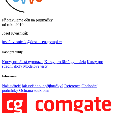
Připravujeme děti na přijímačky
od roku 2019.
Josef Kvasničák
josef.kvasnicak@dostansenagympl.cz
Naše produkty
Kurzy pro 8letá gymnázia
Kurzy pro 6letá gymnázia
Kurzy pro
střední školy
Modelové testy
Informace
Naši učitelé
Jak zvládnout přijímačky?
Reference
Obchodní
podmínky
Ochrana soukromí