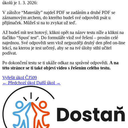
úkolů je 1. 3. 2026:
V záložce “Materiály” najdeš PDF se zadáním a druhé PDF se
záznamovým archem, do kterého budeš své odpovědi psát u
přijímaček. Můžeš si na to zvykat už teď.
Až budeš mít test hotový, klikni opět na název testu níže a klikni na
tlačítko “Spusť test”. Do formuláře vlož své řešení – prosím celé
najednou. Své odpovědi sem vlož nejpozději druhý den před on-line
lekcí, na kterou je test určený, aby se na tvé úlohy stihl učitel
podívat.
Po dokončení testu se ti ukáže odkaz na správné odpovědi.
A na
této stránce se ti také objeví video s řešením celého testu.
Vyřešit úkol ČJ509
← Předchozí úkol
Další úkol →