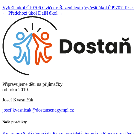
Vyřešit úkol ČJ9706 Cvičení: Řazení textu
Vyřešit úkol ČJ9707 Test:
← Předchozí úkol
Další úkol →
Připravujeme děti na přijímačky
od roku 2019.
Josef Kvasničák
josef.kvasnicak@dostansenagympl.cz
Naše produkty
Kurzy pro 8letá gymnázia
Kurzy pro 6letá gymnázia
Kurzy pro středn