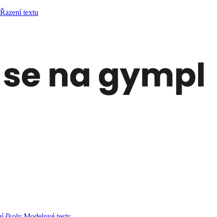
 Řazení textu
í školy
Modelové testy