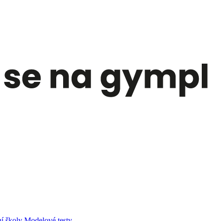
í školy
Modelové testy