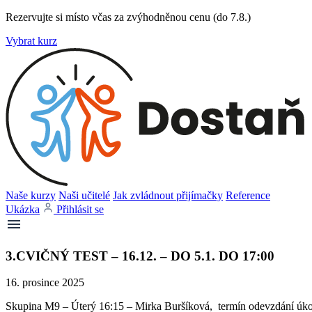
Rezervujte si místo včas za zvýhodněnou cenu (do 7.8.)
Vybrat kurz
Naše kurzy
Naši učitelé
Jak zvládnout přijímačky
Reference
Ukázka
Přihlásit se
3.CVIČNÝ TEST – 16.12. – DO 5.1. DO 17:00
16. prosince 2025
Skupina M9 – Úterý 16:15 – Mirka Buršíková, termín odevzdání úkol