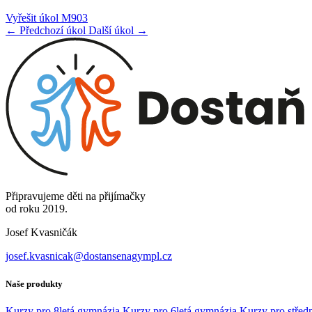
Vyřešit úkol M903
← Předchozí úkol
Další úkol →
Připravujeme děti na přijímačky
od roku 2019.
Josef Kvasničák
josef.kvasnicak@dostansenagympl.cz
Naše produkty
Kurzy pro 8letá gymnázia
Kurzy pro 6letá gymnázia
Kurzy pro středn