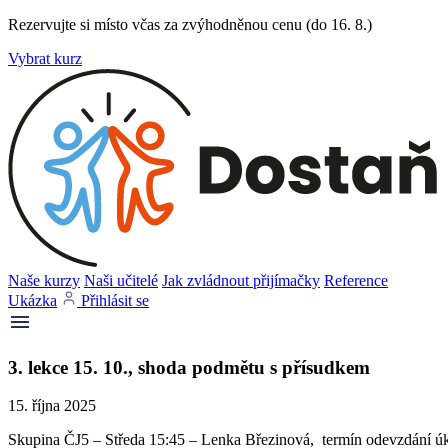
Rezervujte si místo včas za zvýhodněnou cenu (do 16. 8.)
Vybrat kurz
Naše kurzy
Naši učitelé
Jak zvládnout přijímačky
Reference
Ukázka
Přihlásit se
3. lekce 15. 10., shoda podmětu s přísudkem
15. října 2025
Skupina ČJ5 – Středa 15:45 – Lenka Březinová, termín odevzdání úko