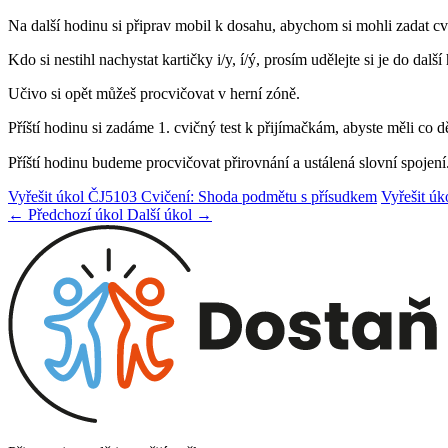
Na další hodinu si připrav mobil k dosahu, abychom si mohli zadat c
Kdo si nestihl nachystat kartičky i/y, í/ý, prosím udělejte si je do další
Učivo si opět můžeš procvičovat v herní zóně.
Příští hodinu si zadáme 1. cvičný test k přijímačkám, abyste měli co
Příští hodinu budeme procvičovat přirovnání a ustálená slovní spojení
Vyřešit úkol ČJ5103 Cvičení: Shoda podmětu s přísudkem
Vyřešit ú
← Předchozí úkol
Další úkol →