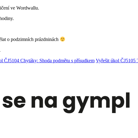
vičení ve Wordwallu.
 hodiny.
 dělat o podzimních prázdninách
.
kol ČJ5104 Chytáky: Shoda podmětu s přísudkem
Vyřešit úkol ČJ5105 