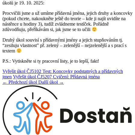
úkolů je 19. 10. 2025:
Procvičili jsme a už umíme přídavná jména, jejich druhy a koncovky
(pokud chcete, nakoukněte ještě do teorie – kde ji najít uvidíte na
nástěnce u hodiny 3), tudíž zvládneme testíček. Pořádně
zdůvodňuju, přeříkávám si, jak jsme se to učili
Druhý úkol souvisí s přídavnými jmény a jejich stupňováním tj.
“zesiluju vlastnost” př. zelený – zelenější – nejzelenější a s prací s
textem
P.S.: Vytiskněte si ty pracovní listy, je to lepší, fakt!
Vyřešit úkol ČJ5102 Test: Koncovky podstatných a přídavných
jmen
Vyřešit úkol ČJ5207 Cvičení: Přídavná jména
← Předchozí úkol
Další úkol →