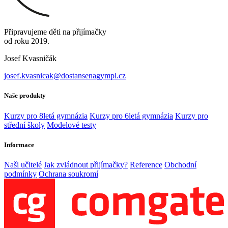
Připravujeme děti na přijímačky
od roku 2019.
Josef Kvasničák
josef.kvasnicak@dostansenagympl.cz
Naše produkty
Kurzy pro 8letá gymnázia
Kurzy pro 6letá gymnázia
Kurzy pro
střední školy
Modelové testy
Informace
Naši učitelé
Jak zvládnout přijímačky?
Reference
Obchodní
podmínky
Ochrana soukromí