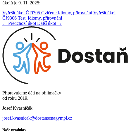
úkolů je 9. 11. 2025:
Vyřešit úkol ČJ9305 Cvičení: Idiomy, přirovnání
Vyřešit úkol
ČJ9306 Test: Idiomy, přirovnání
← Předchozí úkol
Další úkol →
Připravujeme děti na přijímačky
od roku 2019.
Josef Kvasničák
josef.kvasnicak@dostansenagympl.cz
Naše produkty