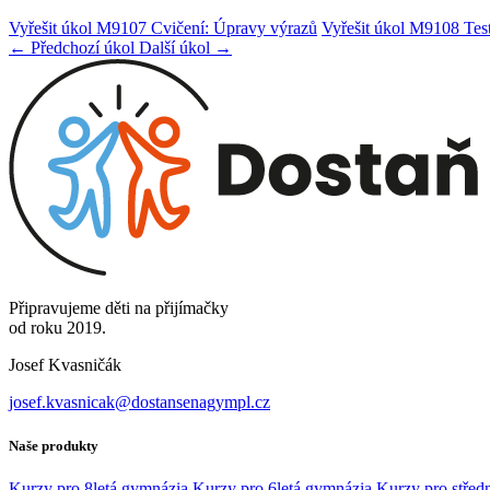
Vyřešit úkol M9107 Cvičení: Úpravy výrazů
Vyřešit úkol M9108 Tes
← Předchozí úkol
Další úkol →
Připravujeme děti na přijímačky
od roku 2019.
Josef Kvasničák
josef.kvasnicak@dostansenagympl.cz
Naše produkty
Kurzy pro 8letá gymnázia
Kurzy pro 6letá gymnázia
Kurzy pro středn