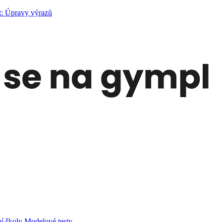
t: Úpravy výrazů
í školy
Modelové testy