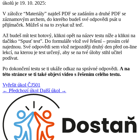
úkolů je 19. 10. 2025:
V záložce “Materiály” najdeš PDF se zadáním a druhé PDF se
záznamovým archem, do kterého budeš své odpovědi psát u
přijímaček. Můžeš si na to zvykat už teď.
Až budeš mít test hotový, klikni opět na název testu níže a klikni na
tlačítko “Spusť test”. Do formuláře vlož své řešení – prosím celé
najednou. Své odpovědi sem vlož nejpozději druhý den před on-line
lekcí, na kterou je test určený, aby se na tvé úlohy stihl učitel
podívat.
Po dokončení testu se ti ukáže odkaz na správné odpovědi.
A na
této stránce se ti také objeví video s řešením celého testu.
Vyřešit úkol ČJ501
← Předchozí úkol
Další úkol →