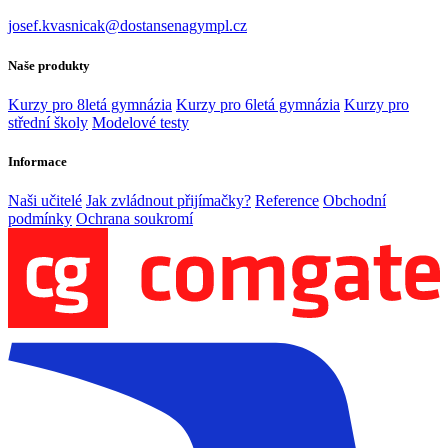
josef.kvasnicak@dostansenagympl.cz
Naše produkty
Kurzy pro 8letá gymnázia
Kurzy pro 6letá gymnázia
Kurzy pro
střední školy
Modelové testy
Informace
Naši učitelé
Jak zvládnout přijímačky?
Reference
Obchodní
podmínky
Ochrana soukromí