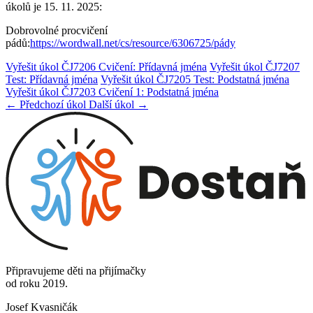
úkolů je 15. 11. 2025:
Dobrovolné procvičení
pádů:
https://wordwall.net/cs/resource/6306725/pády
Vyřešit úkol ČJ7206 Cvičení: Přídavná jména
Vyřešit úkol ČJ7207
Test: Přídavná jména
Vyřešit úkol ČJ7205 Test: Podstatná jména
Vyřešit úkol ČJ7203 Cvičení 1: Podstatná jména
← Předchozí úkol
Další úkol →
Připravujeme děti na přijímačky
od roku 2019.
Josef Kvasničák