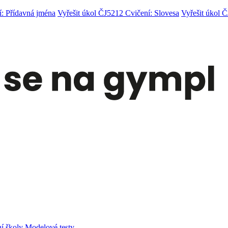
í: Přídavná jména
Vyřešit úkol ČJ5212 Cvičení: Slovesa
Vyřešit úkol 
í školy
Modelové testy