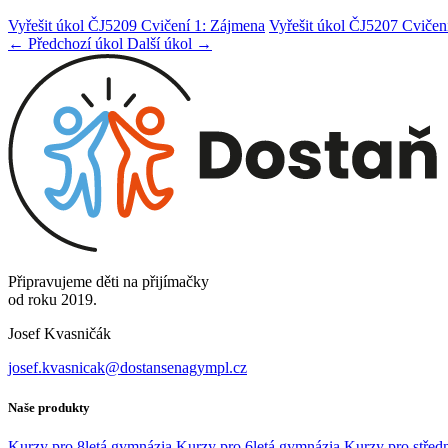
Vyřešit úkol ČJ5209 Cvičení 1: Zájmena
Vyřešit úkol ČJ5207 Cvičen
← Předchozí úkol
Další úkol →
Připravujeme děti na přijímačky
od roku 2019.
Josef Kvasničák
josef.kvasnicak@dostansenagympl.cz
Naše produkty
Kurzy pro 8letá gymnázia
Kurzy pro 6letá gymnázia
Kurzy pro středn