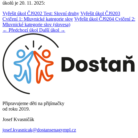
úkolů je 20. 11. 2025:
Vyřešit úkol ČJ9202 Test: Slovní druhy
Vyřešit úkol ČJ9203
Cvičení 1: Mluvnické kategorie slov
Vyřešit úkol ČJ9204 Cvičení 2:
Mluvnické kategorie slov (slovesa)
← Předchozí úkol
Další úkol →
Připravujeme děti na přijímačky
od roku 2019.
Josef Kvasničák
josef.kvasnicak@dostansenagympl.cz