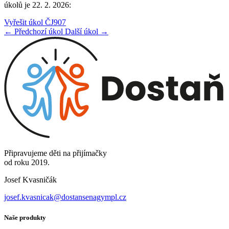
úkolů je 22. 2. 2026:
Vyřešit úkol ČJ907
← Předchozí úkol
Další úkol →
Připravujeme děti na přijímačky
od roku 2019.
Josef Kvasničák
josef.kvasnicak@dostansenagympl.cz
Naše produkty