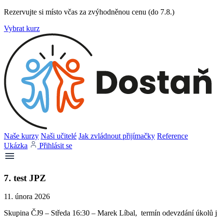
Rezervujte si místo včas za zvýhodněnou cenu (do 7.8.)
Vybrat kurz
Naše kurzy
Naši učitelé
Jak zvládnout přijímačky
Reference
Ukázka
Přihlásit se
7. test JPZ
11. února 2026
Skupina ČJ9 – Středa 16:30 – Marek Líbal, termín odevzdání úkolů j