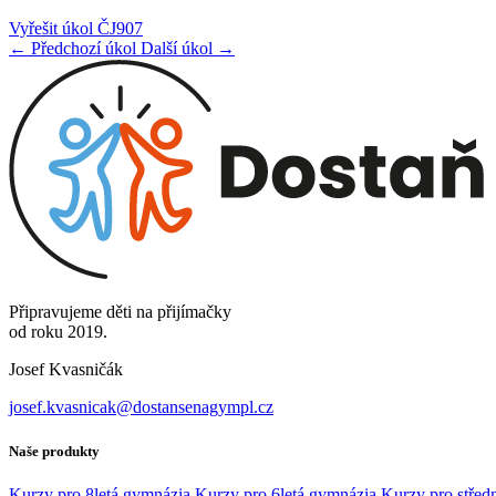
Vyřešit úkol ČJ907
← Předchozí úkol
Další úkol →
Připravujeme děti na přijímačky
od roku 2019.
Josef Kvasničák
josef.kvasnicak@dostansenagympl.cz
Naše produkty
Kurzy pro 8letá gymnázia
Kurzy pro 6letá gymnázia
Kurzy pro středn