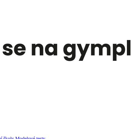
í školy
Modelové testy