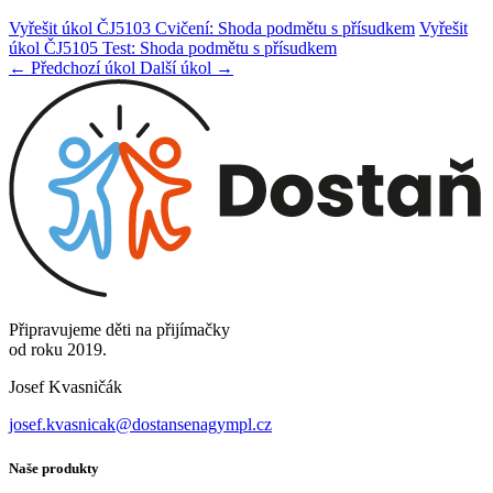
Vyřešit úkol ČJ5103 Cvičení: Shoda podmětu s přísudkem
Vyřešit
úkol ČJ5105 Test: Shoda podmětu s přísudkem
← Předchozí úkol
Další úkol →
Připravujeme děti na přijímačky
od roku 2019.
Josef Kvasničák
josef.kvasnicak@dostansenagympl.cz
Naše produkty