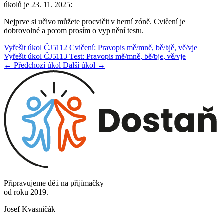
úkolů je 23. 11. 2025:
Nejprve si učivo můžete procvičit v herní zóně. Cvičení je
dobrovolné a potom prosím o vyplnění testu.
Vyřešit úkol ČJ5112 Cvičení: Pravopis mě/mně, bě/bjě, vě/vje
Vyřešit úkol ČJ5113 Test: Pravopis mě/mně, bě/bje, vě/vje
← Předchozí úkol
Další úkol →
Připravujeme děti na přijímačky
od roku 2019.
Josef Kvasničák