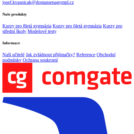
josef.kvasnicak@dostansenagympl.cz
Naše produkty
Kurzy pro 8letá gymnázia
Kurzy pro 6letá gymnázia
Kurzy pro
střední školy
Modelové testy
Informace
Naši učitelé
Jak zvládnout přijímačky?
Reference
Obchodní
podmínky
Ochrana soukromí