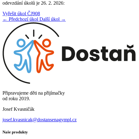
odevzdání úkolů je 26. 2. 2026:
Vyřešit úkol ČJ908
← Předchozí úkol
Další úkol →
Připravujeme děti na přijímačky
od roku 2019.
Josef Kvasničák
josef.kvasnicak@dostansenagympl.cz
Naše produkty