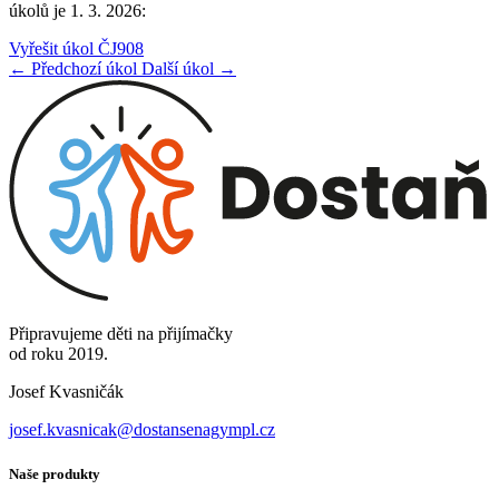
úkolů je 1. 3. 2026:
Vyřešit úkol ČJ908
← Předchozí úkol
Další úkol →
Připravujeme děti na přijímačky
od roku 2019.
Josef Kvasničák
josef.kvasnicak@dostansenagympl.cz
Naše produkty