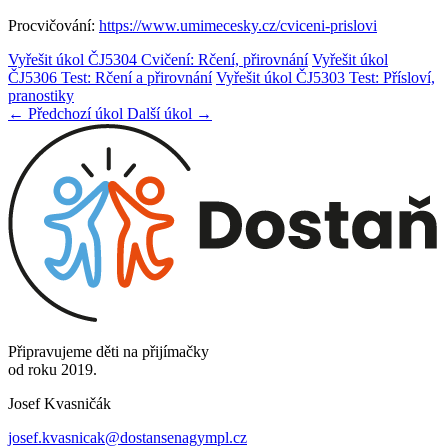
Procvičování:
https://www.umimecesky.cz/cviceni-prislovi
Vyřešit úkol ČJ5304 Cvičení: Rčení, přirovnání
Vyřešit úkol
ČJ5306 Test: Rčení a přirovnání
Vyřešit úkol ČJ5303 Test: Přísloví,
pranostiky
← Předchozí úkol
Další úkol →
Připravujeme děti na přijímačky
od roku 2019.
Josef Kvasničák
josef.kvasnicak@dostansenagympl.cz