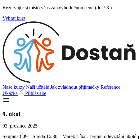
Rezervujte si místo včas za zvýhodněnou cenu (do 7.8.)
Vybrat kurz
Naše kurzy
Naši učitelé
Jak zvládnout přijímačky
Reference
Ukázka
Přihlásit se
9. úkol
03. prosince 2025
Skupina ČJ9 – Středa 16:30 – Marek Líbal, termín odevzdání úkolů j