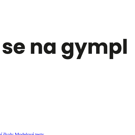
í školy
Modelové testy