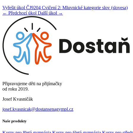
Vyřešit úkol ČJ9204 Cvičení 2: Mluvnické kategorie slov (slovesa)
← Předchozí úkol
Další úkol →
Připravujeme děti na přijímačky
od roku 2019.
Josef Kvasničák
josef.kvasnicak@dostansenagympl.cz
Naše produkty
Kurzy pro 8letá gymnázia
Kurzy pro 6letá gymnázia
Kurzy pro středn